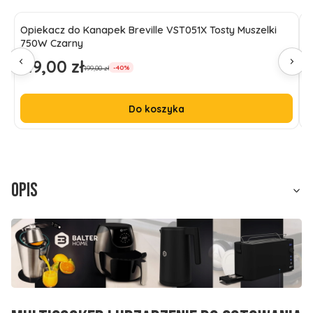
Opiekacz do Kanapek Breville VST051X Tosty Muszelki
C
750W Czarny
T
119,00 zł
5
Cena promocyjna
C
199,00 zł
-40%
Do koszyka
Opis