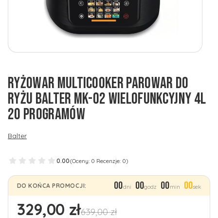
RYŻOWAR MULTICOOKER PAROWAR DO
RYŻU BALTER MK-02 WIELOFUNKCYJNY 4L
20 PROGRAMÓW
Balter
0.00
(Oceny: 0 Recenzje: 0)
00
00
00
00
DO KOŃCA PROMOCJI:
dni
godz
min
sek
329,00 zł
639,00 zł