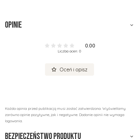
Opinie
0.00
Liczba ocen: 0
Oceń i opisz
Każda opinia przed publikacją musi zostać zatwierdzona. Wyświetlamy
zarówno opinie pozytywne, jak i negatywne. Dodanie opinii nie wymaga
logowania.
Bezpieczeństwo produktu