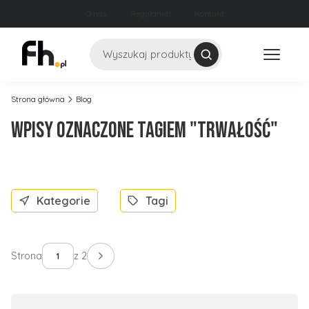
O nas
Regulamin
Kontakt
Szukaj
Strona główna
Blog
Wpisy oznaczone tagiem "trwałość"
Kategorie
Tagi
Strona
z 2
Następne wpisy