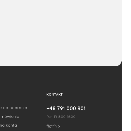
KONTAKT
je do pobrania
+48 791 000 901
amówienia
Pon–Pt 8:00–16:00
nia konta
fh@fh.pl