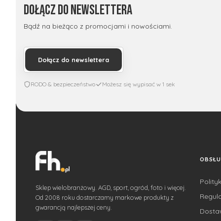
Dołącz do newslettera
Bądź na bieżąco z promocjami i nowościami.
Dołącz do newslettera
RODO & bezpieczeństwo
Możesz się wypisać w 1 sek
OBSŁU
Polity
Sklep wielobranżowy. AGD, sport, ogród, foto i więcej.
Regul
Od 2008 roku dostarczamy markowe produkty z
gwarancją najlepszej ceny.
Dost