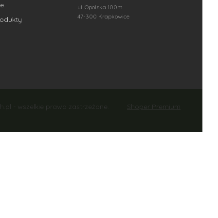
e
ul. Opolska 100m
47-300 Krapkowice
odukty
Shoper Premium
h.pl - wszelkie prawa zastrzeżone.