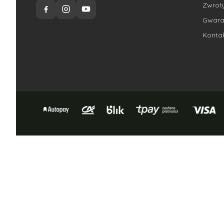
Zwroty
Gwara
Konta