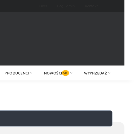
O nas
Regulamin
Kontakt
ZALOGUJ /
KONTAKT
ZAREJESTRUJ
PRODUCENCI
NOWOŚCI
WYPRZEDAŻ
58