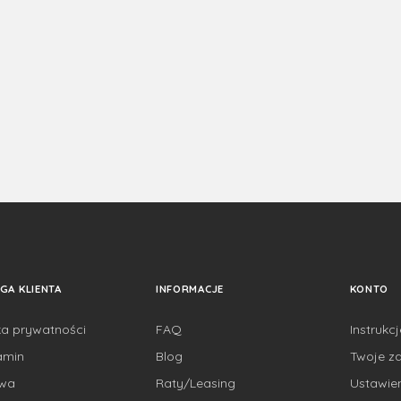
GA KLIENTA
INFORMACJE
KONTO
ka prywatności
FAQ
Instrukc
amin
Blog
Twoje z
awa
Raty/Leasing
Ustawie