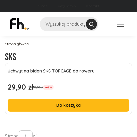
O nas
Regulamin
Kontakt
Szukaj
Strona główna
SKS
Lista produktów
Uchwyt na bidon SKS TOPCAGE do roweru
29,90 zł
Cena promocyjna
59,00 zł
-49%
Do koszyka
Strona
z 1