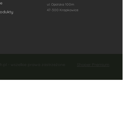
e
ul. Opolska 100m
47-300 Krapkowice
odukty
Shoper Premium
h.pl - wszelkie prawa zastrzeżone.