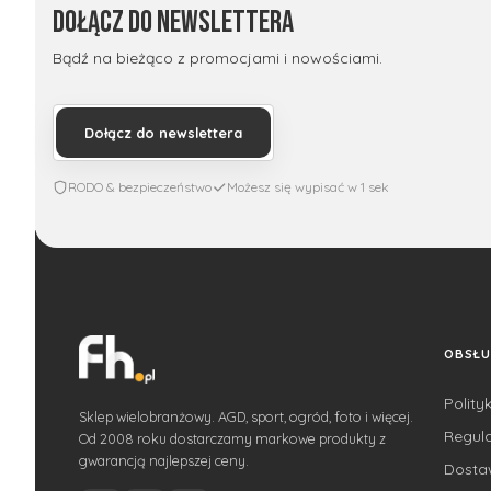
Dołącz do newslettera
Bądź na bieżąco z promocjami i nowościami.
Dołącz do newslettera
RODO & bezpieczeństwo
Możesz się wypisać w 1 sek
OBSŁU
Polity
Sklep wielobranżowy. AGD, sport, ogród, foto i więcej.
Regul
Od 2008 roku dostarczamy markowe produkty z
gwarancją najlepszej ceny.
Dost