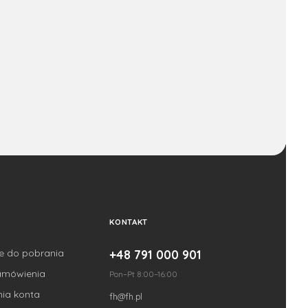
KONTAKT
je do pobrania
+48 791 000 901
amówienia
Pon–Pt 8:00–16:00
nia konta
fh@fh.pl