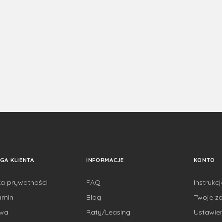
GA KLIENTA
INFORMACJE
KONTO
ka prywatności
FAQ
Instrukc
amin
Blog
Twoje z
awa
Raty/Leasing
Ustawie