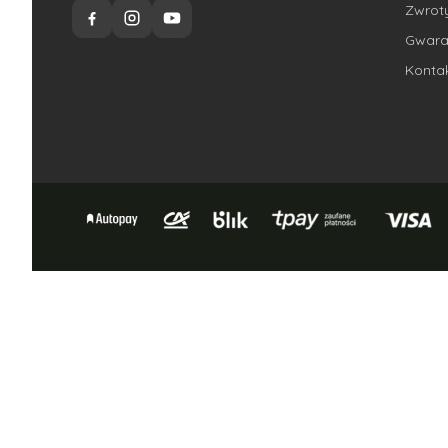
Zwroty
Gwara
Konta