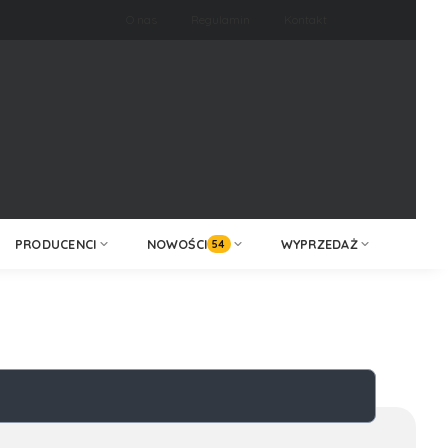
O nas
Regulamin
Kontakt
ZALOGUJ /
KONTAKT
ZAREJESTRUJ
PRODUCENCI
NOWOŚCI
WYPRZEDAŻ
54