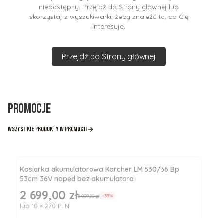
niedostępny. Przejdź do Strony głównej lub
skorzystaj z wyszukiwarki, żeby znaleźć to, co Cię
interesuje.
Przejdź do Strony głównej
Promocje
Wszystkie produkty w promocji
Kosiarka akumulatorowa Karcher LM 530/36 Bp
53cm 36V napęd bez akumulatora
2 699,00 zł
Cena promocyjna
3 999,00 zł
-33%
lub 10 × 270 PLN