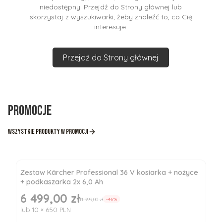
niedostępny. Przejdź do Strony głównej lub
skorzystaj z wyszukiwarki, żeby znaleźć to, co Cię
interesuje.
Przejdź do Strony głównej
Promocje
Wszystkie produkty w promocji
Zestaw Kärcher Professional 36 V kosiarka + nożyce
+ podkaszarka 2x 6,0 Ah
6 499,00 zł
Cena promocyjna
11 999,00 zł
-46%
lub 10 × 650 PLN