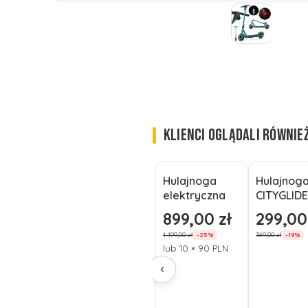
KLIENCI OGLĄDALI RÓWNIE
Hulajnoga
Hulajnog
Okazja
Okazja
elektryczna
CITYGLID
SoFlow SO
C200 lek
899,00 zł
299,00
Cena promocyjna
Cena pro
ONE 5,2 Ah
składana
1 199,00 zł
369,00 zł
-25%
-19%
350W
czarna
lub 10 × 90 PLN