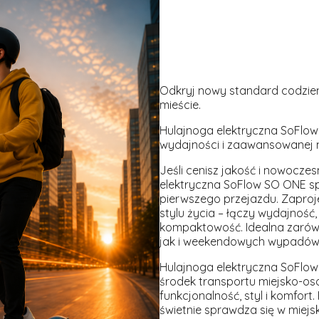
Odkryj nowy standard codzi
mieście.
Hulajnoga elektryczna SoFlo
wydajności i zaawansowanej m
Jeśli cenisz jakość i nowocze
elektryczna SoFlow SO ONE sp
pierwszego przejazdu. Zaproj
stylu życia – łączy wydajność
kompaktowość. Idealna zarów
jak i weekendowych wypadów
Hulajnoga elektryczna SoFlo
środek transportu miejsko-oso
funkcjonalność, styl i komfort
świetnie sprawdza się w miejsk