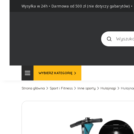
Wysyłka w 24h • Darmowa od 500 zł (nie dotyczy gabarytów)
•
Szukaj
WYBIERZ KATEGORIĘ
Strona główna
Sport i Fitness
Inne sporty
Hulajnogi
Hulajno