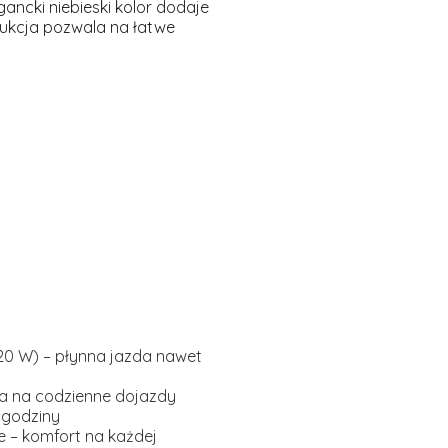
gancki
niebieski kolor
dodaje
rukcja pozwala na łatwe
720 W) – płynna jazda nawet
na na codzienne dojazdy
 godziny
e – komfort na każdej