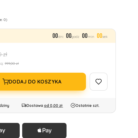
e: 0)
00
00
00
00
dni
godz
min
sek
 zł
ką:
999,00 zł
DODAJ DO KOSZYKA
dziny
Dostawa
od 0,00 zł
Ostatnie szt.