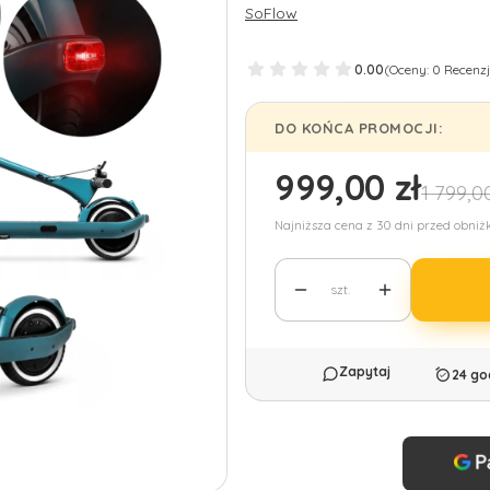
SoFlow
0.00
(Oceny: 0 Recenzj
DO KOŃCA PROMOCJI:
999,00 zł
1 799,00
Najniższa cena z 30 dni przed obniż
szt.
24 go