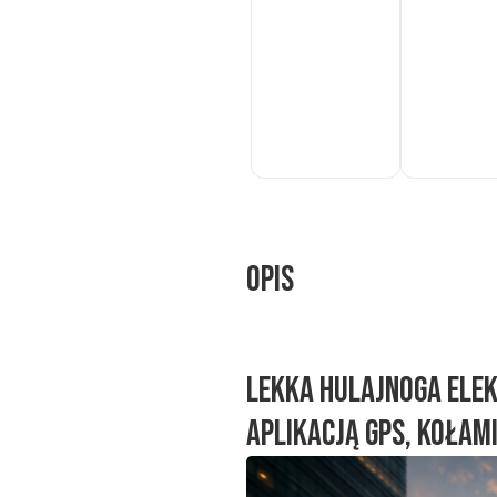
Do
Do
koszyka
koszyka
Opis
Lekka hulajnoga elek
aplikacją GPS, kołami