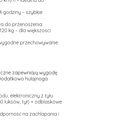
20 km/h
– idealna do
4 godziny
– szybkie
twa do przenoszenia
120 kg
– dla większości
wygodne przechowywanie
yczne
zapewniają wygodę
 Dodatkowo hulajnoga
u, elektroniczny z tyłu
0 luksów, tył)
+
odblaskowe
odporność na zachlapania i