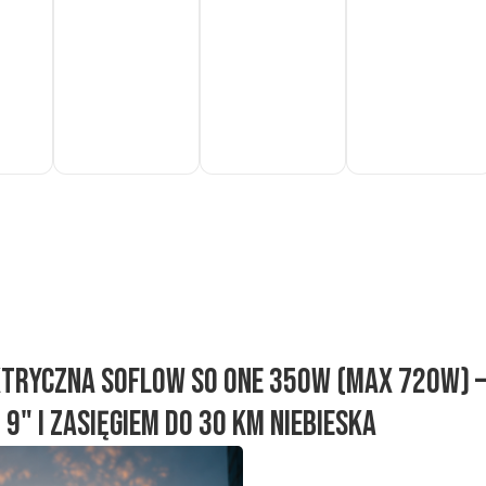
Do
Do
Do
koszyka
koszyka
koszyka
tryczna SoFlow SO ONE 350W (Max 720W) –
 9" i zasięgiem do 30 km niebieska