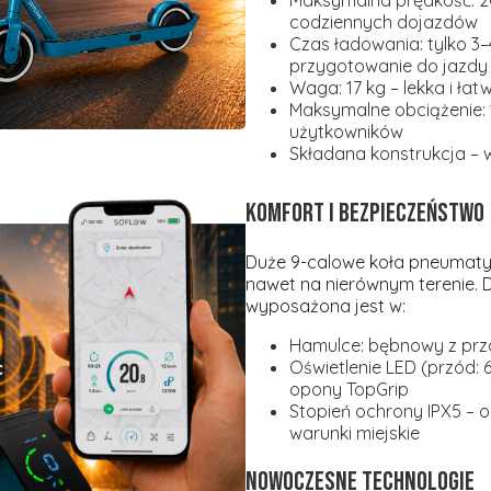
Maksymalna prędkość: 
codziennych dojazdów
Czas ładowania: tylko 3–
przygotowanie do jazdy
Waga: 17 kg
– lekka i ła
Maksymalne obciążenie: 
użytkowników
Składana konstrukcja
– 
Komfort i bezpieczeństwo
Duże
9-calowe koła pneumat
nawet na nierównym terenie.
wyposażona jest w:
Hamulce: bębnowy z przod
Oświetlenie LED (przód: 6
opony TopGrip
Stopień ochrony IPX5
– 
warunki miejskie
Nowoczesne technologie