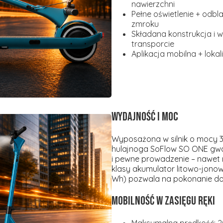
nawierzchni
Pełne oświetlenie + odbl
zmroku
Składana konstrukcja i 
transporcie
Aplikacja mobilna + loka
Wydajność i moc
Wyposażona w silnik o mocy
hulajnoga SoFlow SO ONE gwa
i pewne prowadzenie – nawet 
klasy
akumulator litowo-jonow
Wh)
pozwala na pokonanie do
Mobilność w zasięgu ręki