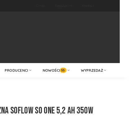
O nas
Regulamin
Kontakt
ZALOGUJ /
KONTAKT
ZAREJESTRUJ
PRODUCENCI
NOWOŚCI
WYPRZEDAŻ
55
NA SOFLOW SO ONE 5,2 AH 350W