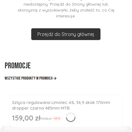
niedostępny. Przejdź do Strony głównej lub
skorzystaj z wyszukiwarki, żeby znaleźć to, co Cię
interesuje.
Przejdź do Strony głównej
Promocje
Wszystkie produkty w promocji
Sztyca regulowana Limotec A1L 34,9 skok 170mm
dropper czarna 485mm MTB
159,00 zł
Cena promocyjna
449,00 zł
-65%