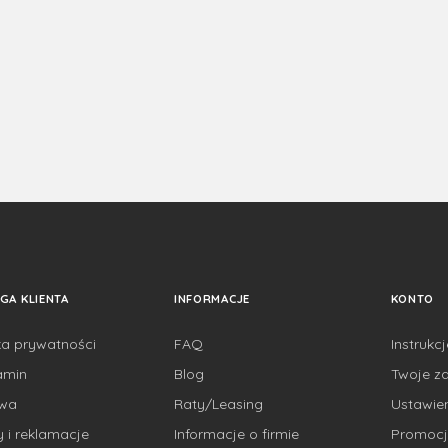
GA KLIENTA
INFORMACJE
KONTO
ka prywatności
FAQ
Instrukc
amin
Blog
Twoje z
awa
Raty/Leasing
Ustawie
 i reklamacje
Informacje o firmie
Promocj