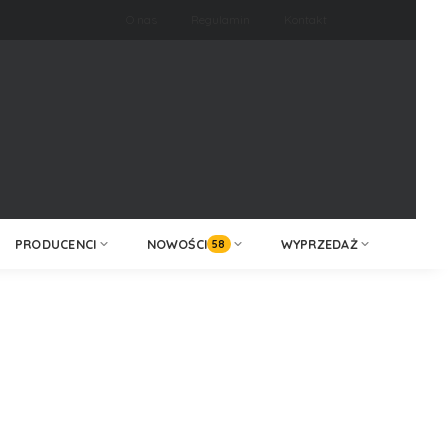
O nas
Regulamin
Kontakt
ZALOGUJ /
KONTAKT
ZAREJESTRUJ
PRODUCENCI
NOWOŚCI
WYPRZEDAŻ
58