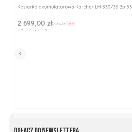
Kosiarka akumulatorowa Karcher LM 530/36 Bp 5
Okazja
Nowość
2 699,00 zł
Cena promocyjna
3 999,00 zł
-33%
lub 10 × 270 PLN
Dołącz do newslettera