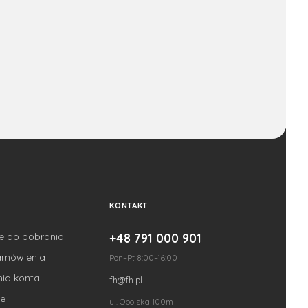
KONTAKT
je do pobrania
+48 791 000 901
amówienia
Pon–Pt 8:00–16:00
nia konta
fh@fh.pl
e
ul. Opolska 100m