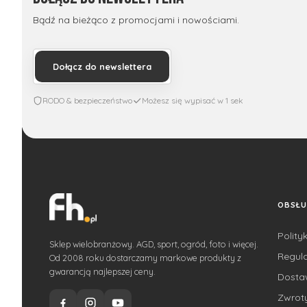
Bądź na bieżąco z promocjami i nowościami.
Dołącz do newslettera
RODO & bezpieczeństwo
Możesz się wypisać w 1 sek
OBSŁU
Polity
Sklep wielobranżowy. AGD, sport, ogród, foto i więcej.
Regul
Od 2008 roku dostarczamy markowe produkty z
gwarancją najlepszej ceny.
Dost
Zwroty