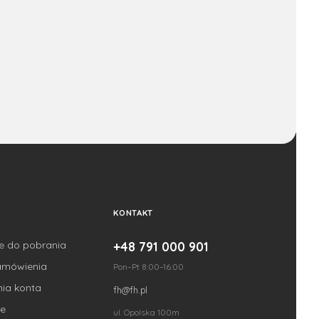
KONTAKT
je do pobrania
+48 791 000 901
amówienia
Pon–Pt 8:00–16:00
nia konta
fh@fh.pl
e
ul. Opolska 100m