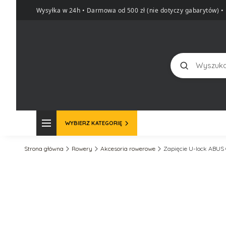
Wysyłka w 24h • Darmowa od 500 zł (nie dotyczy gabarytów)
•
Szukaj
WYBIERZ KATEGORIĘ
Strona główna
Rowery
Akcesoria rowerowe
Zapięcie U-lock ABUS