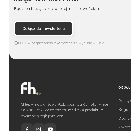
Bądź na bieżąco z promocjami i nowościami.
Dołącz do newslettera
RODO & bezpieczeństwo
Możesz się wypisać w 1 sek
OBSŁU
Polity
Sklep wielobranżowy. AGD, sport, ogród, foto i więcej.
Regul
Od 2008 roku dostarczamy markowe produkty z
gwarancją najlepszej ceny.
Dost
Zwroty