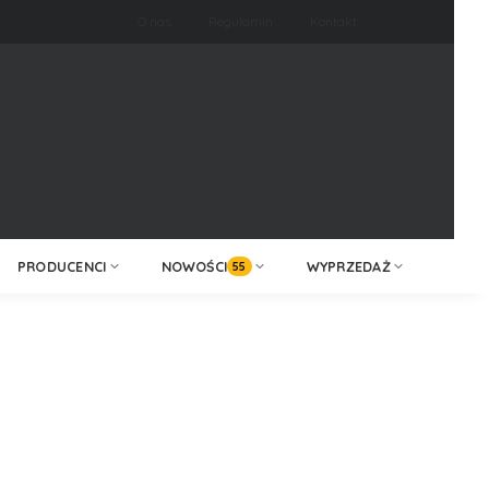
O nas
Regulamin
Kontakt
ZALOGUJ /
KONTAKT
ZAREJESTRUJ
PRODUCENCI
NOWOŚCI
WYPRZEDAŻ
55