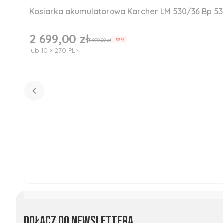
Kosiarka akumulatorowa Karcher LM 530/36 Bp 5
Okazja
Nowość
2 699,00 zł
Cena promocyjna
3 999,00 zł
-33%
lub 10 × 270 PLN
Dołącz do newslettera