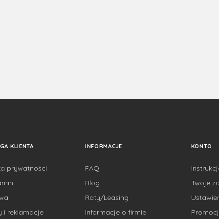
GA KLIENTA
INFORMACJE
KONTO
ka prywatności
FAQ
Instrukc
amin
Blog
Twoje z
awa
Raty/Leasing
Ustawie
 i reklamacje
Informacje o firmie
Promocj