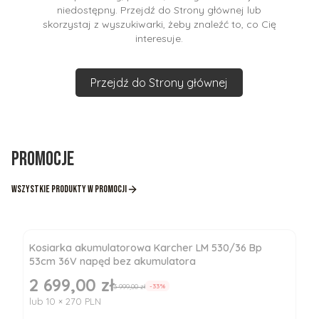
niedostępny. Przejdź do Strony głównej lub
skorzystaj z wyszukiwarki, żeby znaleźć to, co Cię
interesuje.
Przejdź do Strony głównej
Promocje
Wszystkie produkty w promocji
Kosiarka akumulatorowa Karcher LM 530/36 Bp
53cm 36V napęd bez akumulatora
2 699,00 zł
Cena promocyjna
3 999,00 zł
-33%
lub 10 × 270 PLN