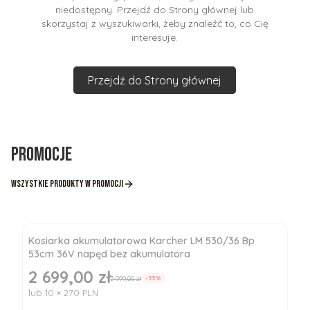
niedostępny. Przejdź do Strony głównej lub
skorzystaj z wyszukiwarki, żeby znaleźć to, co Cię
interesuje.
Przejdź do Strony głównej
Promocje
Wszystkie produkty w promocji
Kosiarka akumulatorowa Karcher LM 530/36 Bp
53cm 36V napęd bez akumulatora
2 699,00 zł
Cena promocyjna
3 999,00 zł
-33%
lub 10 × 270 PLN