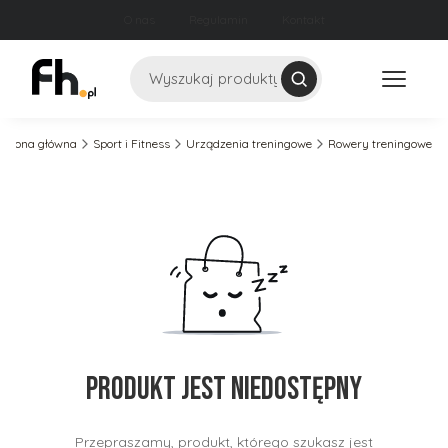
O nas
Regulamin
Kontakt
Szukaj
Strona główna
Sport i Fitness
Urządzenia treningowe
Rowery treningowe
Produkt jest niedostępny
Przepraszamy, produkt, którego szukasz jest