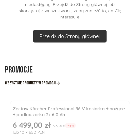
niedostępny. Przejdź do Strony głównej lub
skorzystaj z wyszukiwarki, żeby znaleźć to, co Cię
interesuje.
Przejdź do Strony głównej
Promocje
Wszystkie produkty w promocji
Zestaw Kärcher Professional 36 V kosiarka + nożyce
+ podkaszarka 2x 6,0 Ah
6 499,00 zł
Cena promocyjna
11 999,00 zł
-46%
lub 10 × 650 PLN