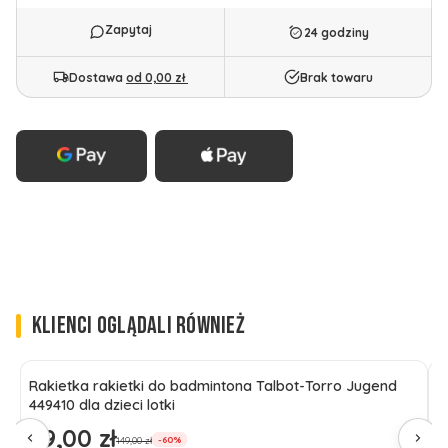
24 godziny
Dostawa
od 0,00 zł
Brak towaru
KLIENCI OGLĄDALI RÓWNIEŻ
Rakietka rakietki do badmintona Talbot-Torro Jugend
B
449410 dla dzieci lotki
C
59,00 zł
9
Cena promocyjna
C
149,00 zł
-60%