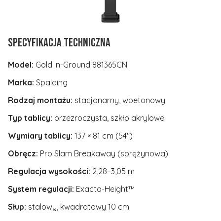
Specyfikacja techniczna
Model:
Gold In-Ground 881365CN
Marka:
Spalding
Rodzaj montażu:
stacjonarny, wbetonowy
Typ tablicy:
przezroczysta, szkło akrylowe
Wymiary tablicy:
137 × 81 cm (54")
Obręcz:
Pro Slam Breakaway (sprężynowa)
Regulacja wysokości:
2,28–3,05 m
System regulacji:
Exacta-Height™
Słup:
stalowy, kwadratowy 10 cm