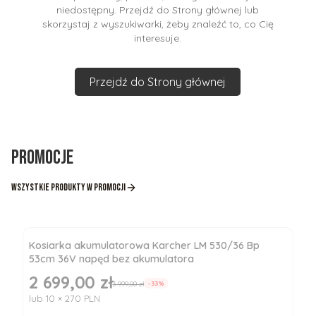
niedostępny. Przejdź do Strony głównej lub
skorzystaj z wyszukiwarki, żeby znaleźć to, co Cię
interesuje.
Przejdź do Strony głównej
Promocje
Wszystkie produkty w promocji
Kosiarka akumulatorowa Karcher LM 530/36 Bp
53cm 36V napęd bez akumulatora
2 699,00 zł
Cena promocyjna
3 999,00 zł
-33%
lub 10 × 270 PLN