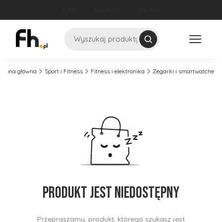
O nas
Regulamin
Kontakt
Szukaj
Strona główna
Sport i Fitness
Fitness i elektronika
Zegarki i smartwatche
Produkt jest niedostępny
Przepraszamy, produkt, którego szukasz jest