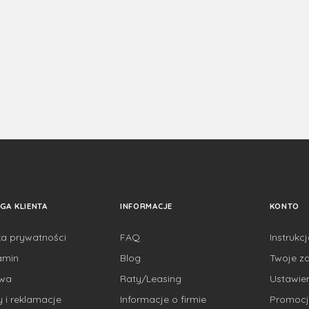
GA KLIENTA
INFORMACJE
KONTO
ka prywatności
FAQ
Instrukc
amin
Blog
Twoje z
awa
Raty/Leasing
Ustawie
 i reklamacje
Informacje o firmie
Promocj