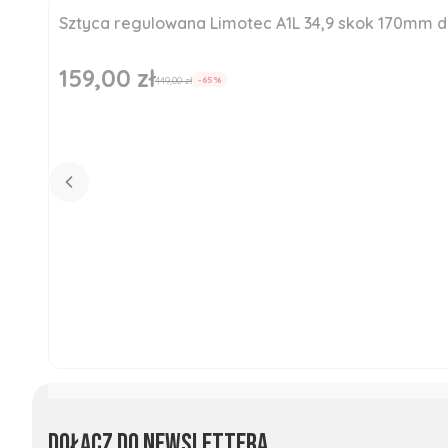
Sztyca regulowana Limotec A1L 34,9 skok 170mm
Okazja
Nowość
159,00 zł
Cena promocyjna
449,00 zł
-65%
Dołącz do newslettera