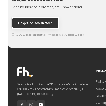
Bądź na bieżąco z promocjami i nowościami.
Dołącz do newslettera
RODO & bezpieczeństwo
Możesz się wypisać w 1 sek
OBSŁU
Polity
Sklep wielobranżowy. AGD, sport, ogród, foto i więcej.
Regul
Od 2008 roku dostarczamy markowe produkty z
gwarancją najlepszej ceny.
Dost
Zwroty