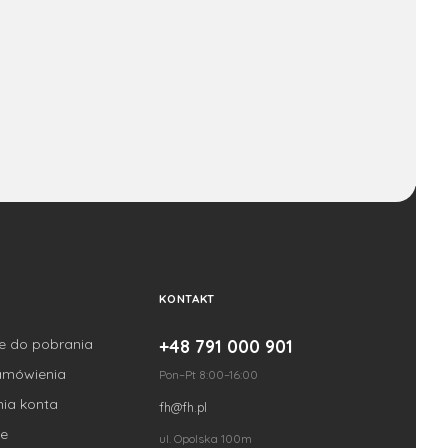
KONTAKT
je do pobrania
+48 791 000 901
amówienia
Pon–Pt 8:00–16:00
nia konta
fh@fh.pl
e
ul. Opolska 100m