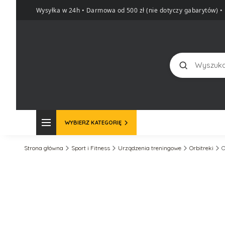
Wysyłka w 24h • Darmowa od 500 zł (nie dotyczy gabarytów)
•
Szukaj
WYBIERZ KATEGORIĘ
Strona główna
Sport i Fitness
Urządzenia treningowe
Orbitreki
O