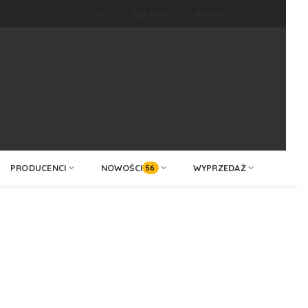
O nas
Regulamin
Kontakt
ZALOGUJ /
KONTAKT
ZAREJESTRUJ
PRODUCENCI
NOWOŚCI
WYPRZEDAŻ
56