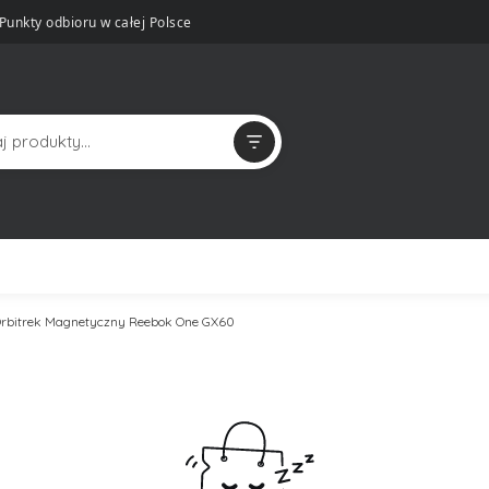
Punkty odbioru w całej Polsce
rbitrek Magnetyczny Reebok One GX60