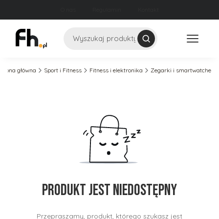
O nas
Regulamin
Kontakt
Szukaj
Strona główna
Sport i Fitness
Fitness i elektronika
Zegarki i smartwatche
Produkt jest niedostępny
Przepraszamy, produkt, którego szukasz jest