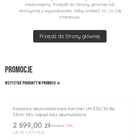
niedostępny. Przejdź do Strony głównej lub
skorzystaj z wyszukiwarki, żeby znaleźć to, co Cię
interesuje.
Przejdź do Strony głównej
Promocje
Wszystkie produkty w promocji
Kosiarka akumulatorowa Karcher LM 530/36 Bp
53cm 36V napęd bez akumulatora
2 699,00 zł
Cena promocyjna
3 999,00 zł
-33%
lub 10 × 270 PLN