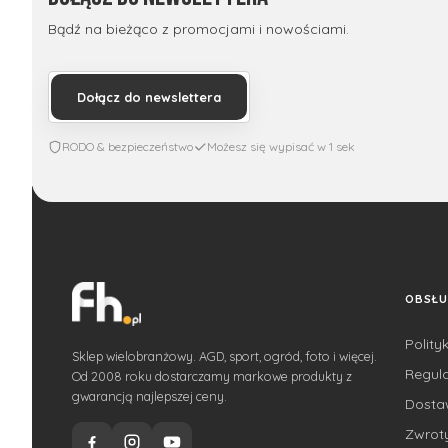
Bądź na bieżąco z promocjami i nowościami.
Dołącz do newslettera
RODO & bezpieczeństwo
Możesz się wypisać w 1 sek
OBSŁU
Polity
Sklep wielobranżowy. AGD, sport, ogród, foto i więcej.
Regul
Od 2008 roku dostarczamy markowe produkty z
gwarancją najlepszej ceny.
Dost
Zwroty