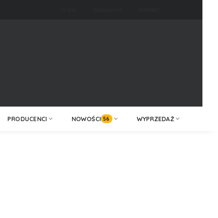
O nas
Regulamin
Kontakt
ZALOGUJ /
KONTAKT
ZAREJESTRUJ
PRODUCENCI
NOWOŚCI
WYPRZEDAŻ
56