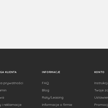
GA KLIENTA
INFORMACJE
KONTO
ka prywatności
FAQ
Instrukc
amin
Blog
Twoje z
awa
Raty/Leasing
Ustawie
 i reklamacje
Informacje o firmie
Promocj