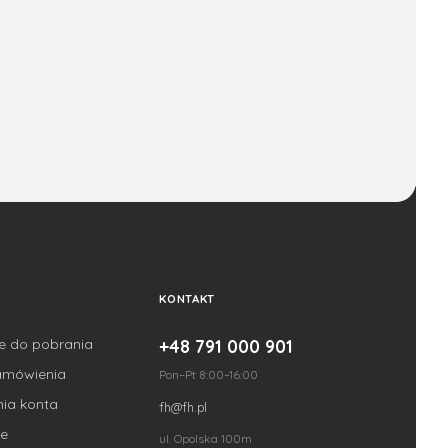
KONTAKT
je do pobrania
+48 791 000 901
amówienia
Pon–Pt 8:00–16:00
nia konta
fh@fh.pl
e
ul. Opolska 100m