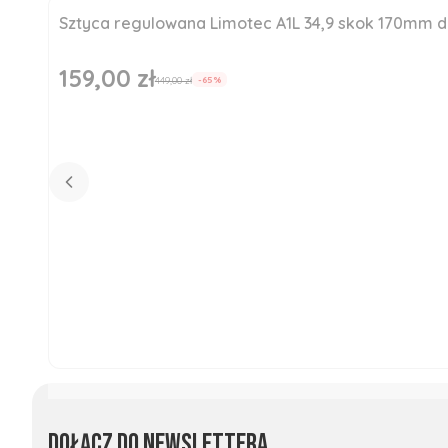
Sztyca regulowana Limotec A1L 34,9 skok 170mm
Okazja
Nowość
159,00 zł
Cena promocyjna
449,00 zł
-65%
Dołącz do newslettera