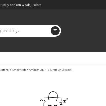
Punkty odbioru w całej Polsce
twatche
Smartwatch Amazon ZEPP E Circle Onyx Black