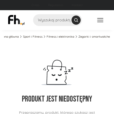
O nas
Regulamin
Kontakt
Szukaj
Strona główna
Sport i Fitness
Fitness i elektronika
Zegarki i smartwatche
Produkt jest niedostępny
Przepraszamy, produkt, którego szukasz jest