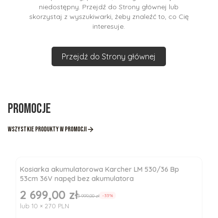
niedostępny. Przejdź do Strony głównej lub
skorzystaj z wyszukiwarki, żeby znaleźć to, co Cię
interesuje.
Przejdź do Strony głównej
Promocje
Wszystkie produkty w promocji
Kosiarka akumulatorowa Karcher LM 530/36 Bp
53cm 36V napęd bez akumulatora
2 699,00 zł
Cena promocyjna
3 999,00 zł
-33%
lub 10 × 270 PLN