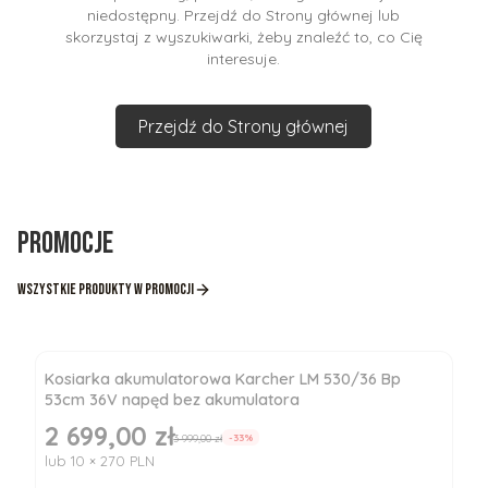
niedostępny. Przejdź do Strony głównej lub
skorzystaj z wyszukiwarki, żeby znaleźć to, co Cię
interesuje.
Przejdź do Strony głównej
Promocje
Wszystkie produkty w promocji
Kosiarka akumulatorowa Karcher LM 530/36 Bp
53cm 36V napęd bez akumulatora
2 699,00 zł
Cena promocyjna
3 999,00 zł
-33%
lub 10 × 270 PLN