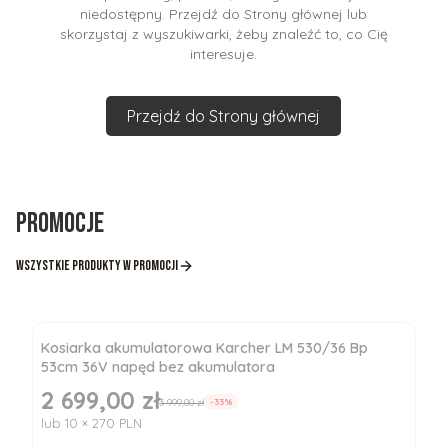
niedostępny. Przejdź do Strony głównej lub
skorzystaj z wyszukiwarki, żeby znaleźć to, co Cię
interesuje.
Przejdź do Strony głównej
Promocje
Wszystkie produkty w promocji
Kosiarka akumulatorowa Karcher LM 530/36 Bp
53cm 36V napęd bez akumulatora
2 699,00 zł
Cena promocyjna
3 999,00 zł
-33%
lub 10 × 270 PLN