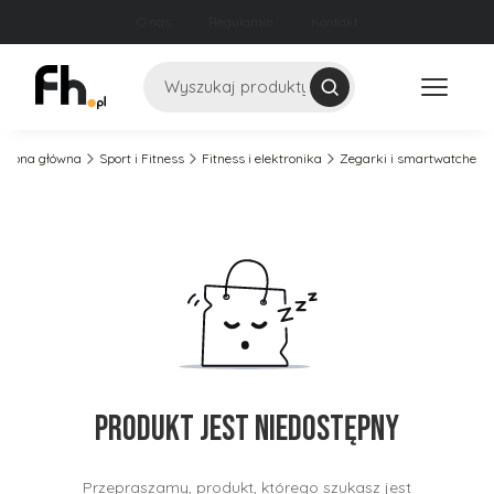
O nas
Regulamin
Kontakt
Szukaj
Strona główna
Sport i Fitness
Fitness i elektronika
Zegarki i smartwatche
Produkt jest niedostępny
Przepraszamy, produkt, którego szukasz jest