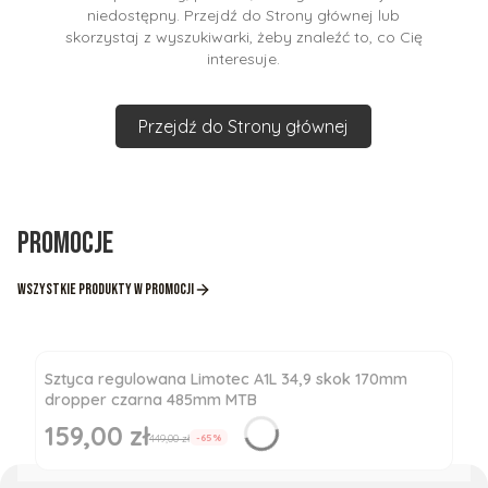
niedostępny. Przejdź do Strony głównej lub
skorzystaj z wyszukiwarki, żeby znaleźć to, co Cię
interesuje.
Przejdź do Strony głównej
Promocje
Wszystkie produkty w promocji
Sztyca regulowana Limotec A1L 34,9 skok 170mm
dropper czarna 485mm MTB
159,00 zł
Cena promocyjna
449,00 zł
-65%