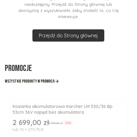
niedostępny. Przejdź do Strony głównej lub
skorzystaj z wyszukiwarki, żeby znaleźć to, co Cię
interesuje.
Przejdź do Strony głównej
Promocje
Wszystkie produkty w promocji
Kosiarka akumulatorowa Karcher LM 530/36 Bp
53cm 36V napęd bez akumulatora
2 699,00 zł
Cena promocyjna
3 999,00 zł
-33%
lub 10 × 270 PLN