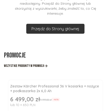
niedostępny. Przejdź do Strony głównej lub
skorzystaj z wyszukiwarki, żeby znaleźć to, co Cię
interesuje.
Przejdź do Strony głównej
Promocje
Wszystkie produkty w promocji
Zestaw Kärcher Professional 36 V kosiarka + nożyce
+ podkaszarka 2x 6,0 Ah
6 499,00 zł
Cena promocyjna
11 999,00 zł
-46%
lub 10 × 650 PLN