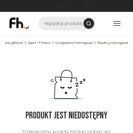
O nas
Regulamin
Kontakt
Szukaj
Strona główna
Sport i Fitness
Urządzenia treningowe
Rowery treningowe
Produkt jest niedostępny
Przepraszamy, produkt, którego szukasz jest