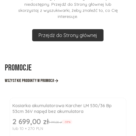
niedostępny. Przejdź do Strony głównej lub
skorzystaj z wyszukiwarki, żeby znaleźć to, co Cię
interesuje.
Przejdź do Strony głównej
Promocje
Wszystkie produkty w promocji
Kosiarka akumulatorowa Karcher LM 530/36 Bp
53cm 36V napęd bez akumulatora
2 699,00 zł
Cena promocyjna
3 999,00 zł
-33%
lub 10 × 270 PLN