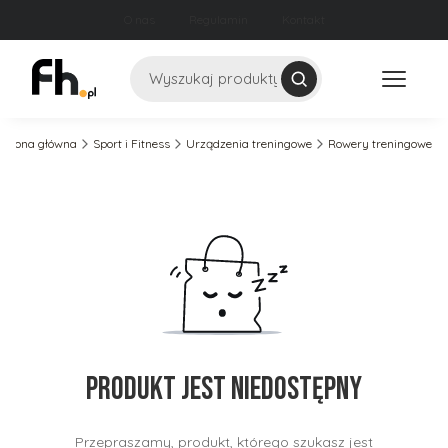
O nas
Regulamin
Kontakt
Szukaj
Strona główna
Sport i Fitness
Urządzenia treningowe
Rowery treningowe
Produkt jest niedostępny
Przepraszamy, produkt, którego szukasz jest