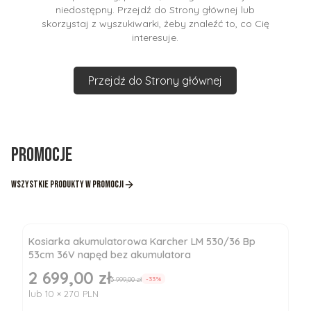
niedostępny. Przejdź do Strony głównej lub
skorzystaj z wyszukiwarki, żeby znaleźć to, co Cię
interesuje.
Przejdź do Strony głównej
Promocje
Wszystkie produkty w promocji
Kosiarka akumulatorowa Karcher LM 530/36 Bp
53cm 36V napęd bez akumulatora
2 699,00 zł
Cena promocyjna
3 999,00 zł
-33%
lub 10 × 270 PLN