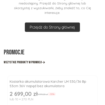
niedostępny. Przejdź do Strony głównej lub
skorzystaj z wyszukiwarki, żeby znaleźć to, co Cię
interesuje.
Przejdź do Strony głównej
Promocje
Wszystkie produkty w promocji
Kosiarka akumulatorowa Karcher LM 530/36 Bp
53cm 36V napęd bez akumulatora
2 699,00 zł
Cena promocyjna
3 999,00 zł
-33%
lub 10 × 270 PLN