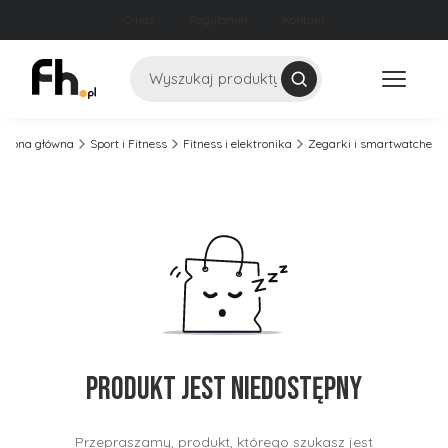
O nas
Regulamin
Kontakt
Szukaj
Strona główna
Sport i Fitness
Fitness i elektronika
Zegarki i smartwatche
Produkt jest niedostępny
Przepraszamy, produkt, którego szukasz jest