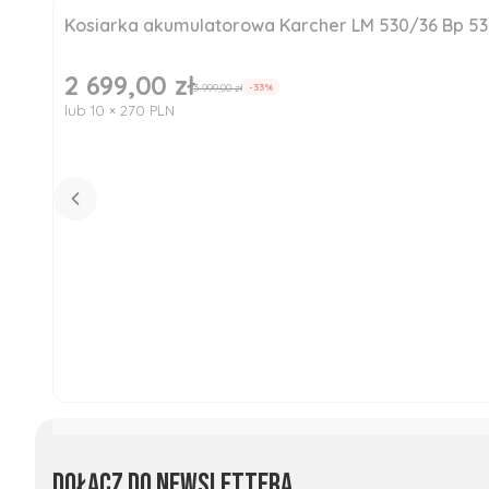
Kosiarka akumulatorowa Karcher LM 530/36 Bp 5
Okazja
Nowość
2 699,00 zł
Cena promocyjna
3 999,00 zł
-33%
lub 10 × 270 PLN
Dołącz do newslettera