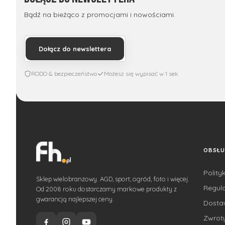
Bądź na bieżąco z promocjami i nowościami.
Dołącz do newslettera
RODO & bezpieczeństwo
Możesz się wypisać w 1 sek
OBSŁU
Polity
Sklep wielobranżowy. AGD, sport, ogród, foto i więcej.
Regul
Od 2008 roku dostarczamy markowe produkty z
gwarancją najlepszej ceny.
Dost
Zwroty