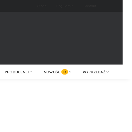
O nas
Regulamin
Kontakt
ZALOGUJ /
KONTAKT
ZAREJESTRUJ
PRODUCENCI
NOWOŚCI
WYPRZEDAŻ
53