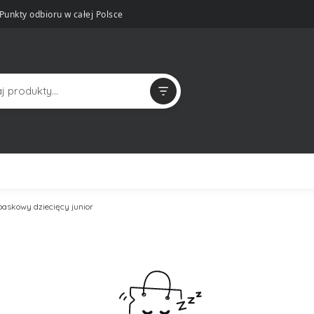
Punkty odbioru w całej Polsce
paskowy dziecięcy junior