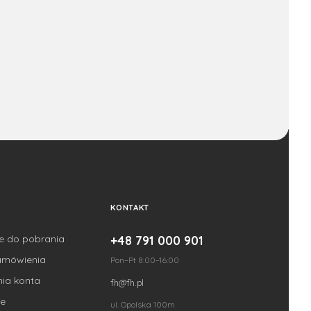
KONTAKT
je do pobrania
+48 791 000 901
amówienia
Pon–Pt 8:00–16:00
nia konta
fh@fh.pl
e
ul. Opolska 100m