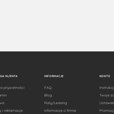
GA KLIENTA
INFORMACJE
KONTO
ka prywatności
FAQ
Instrukc
amin
Blog
Twoje z
awa
Raty/Leasing
Ustawie
 i reklamacje
Informacje o firmie
Promocj