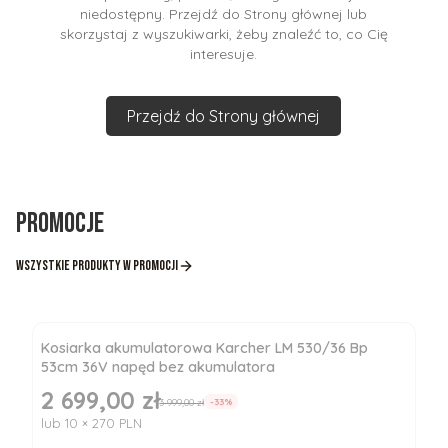
niedostępny. Przejdź do Strony głównej lub
skorzystaj z wyszukiwarki, żeby znaleźć to, co Cię
interesuje.
Przejdź do Strony głównej
Promocje
Wszystkie produkty w promocji
Kosiarka akumulatorowa Karcher LM 530/36 Bp
53cm 36V napęd bez akumulatora
2 699,00 zł
Cena promocyjna
3 999,00 zł
-33%
lub 10 × 270 PLN