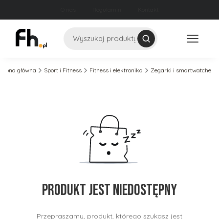
O nas
Regulamin
Kontakt
Szukaj
Strona główna
Sport i Fitness
Fitness i elektronika
Zegarki i smartwatche
Produkt jest niedostępny
Przepraszamy, produkt, którego szukasz jest