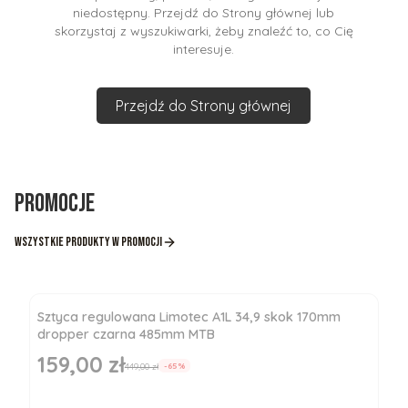
niedostępny. Przejdź do Strony głównej lub
skorzystaj z wyszukiwarki, żeby znaleźć to, co Cię
interesuje.
Przejdź do Strony głównej
Promocje
Wszystkie produkty w promocji
Sztyca regulowana Limotec A1L 34,9 skok 170mm
dropper czarna 485mm MTB
159,00 zł
Cena promocyjna
449,00 zł
-65%