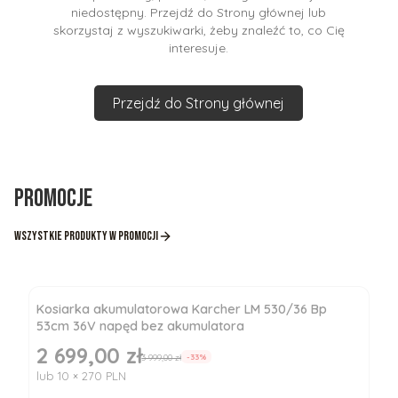
niedostępny. Przejdź do Strony głównej lub
skorzystaj z wyszukiwarki, żeby znaleźć to, co Cię
interesuje.
Przejdź do Strony głównej
Promocje
Wszystkie produkty w promocji
Kosiarka akumulatorowa Karcher LM 530/36 Bp
53cm 36V napęd bez akumulatora
2 699,00 zł
Cena promocyjna
3 999,00 zł
-33%
lub 10 × 270 PLN