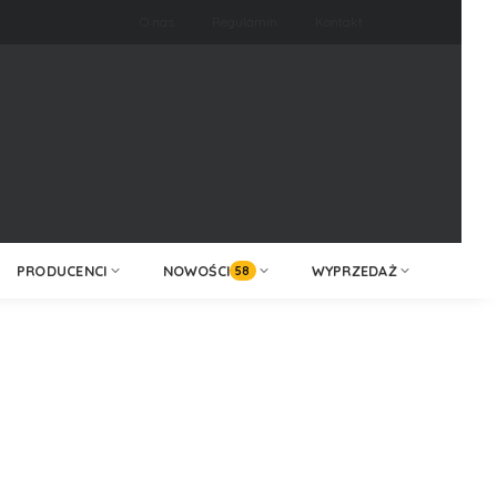
O nas
Regulamin
Kontakt
ZALOGUJ /
KONTAKT
ZAREJESTRUJ
PRODUCENCI
NOWOŚCI
WYPRZEDAŻ
58