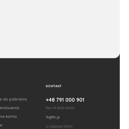
KONTAKT
je do pobrania
+48 791 000 901
amówienia
Pon–Pt 8:00–16:00
nia konta
fh@fh.pl
e
ul. Opolska 100m