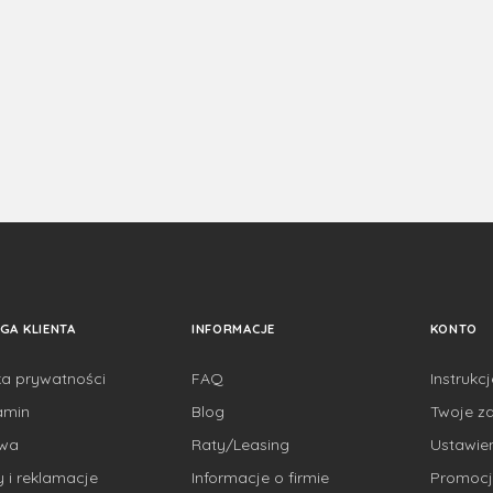
GA KLIENTA
INFORMACJE
KONTO
ka prywatności
FAQ
Instrukc
amin
Blog
Twoje z
awa
Raty/Leasing
Ustawie
 i reklamacje
Informacje o firmie
Promocj