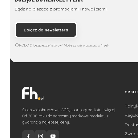
Bądź na bieżąco z promocjami i nowościami.
Dołącz do newslettera
RODO & bezpieczeństwo
Możesz się wypisać w 1 sek
OBSŁU
Polity
Sklep wielobranżowy. AGD, sport, ogród, foto i więcej.
Regul
Od 2008 roku dostarczamy markowe produkty z
gwarancją najlepszej ceny.
Dost
Zwroty