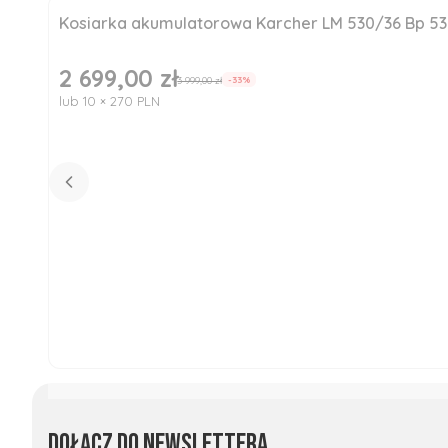
Kosiarka akumulatorowa Karcher LM 530/36 Bp 5
Okazja
Nowość
2 699,00 zł
Cena promocyjna
3 999,00 zł
-33%
lub 10 × 270 PLN
Dołącz do newslettera