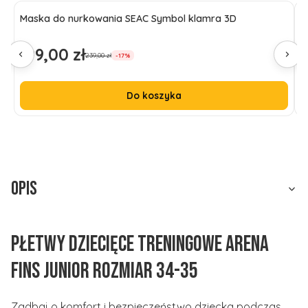
Maska do nurkowania SEAC Symbol klamra 3D
K
199,00 zł
1
Cena promocyjna
C
239,00 zł
-17%
Do koszyka
Opis
Płetwy dziecięce treningowe Arena
Fins Junior rozmiar 34-35
Zadbaj o komfort i bezpieczeństwo dziecka podczas