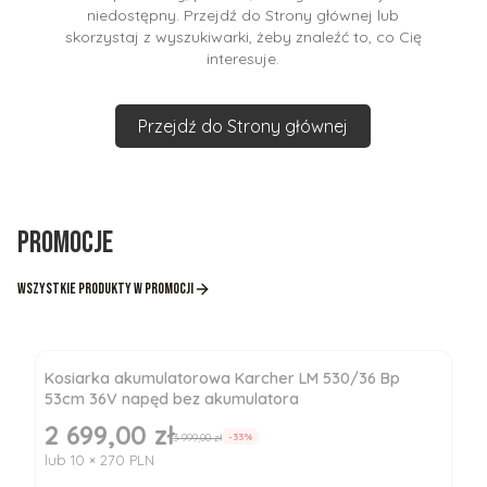
niedostępny. Przejdź do Strony głównej lub
skorzystaj z wyszukiwarki, żeby znaleźć to, co Cię
interesuje.
Przejdź do Strony głównej
Promocje
Wszystkie produkty w promocji
Kosiarka akumulatorowa Karcher LM 530/36 Bp
53cm 36V napęd bez akumulatora
2 699,00 zł
Cena promocyjna
3 999,00 zł
-33%
lub 10 × 270 PLN