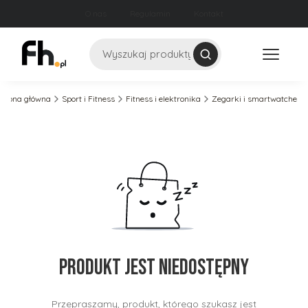
O nas
Regulamin
Kontakt
Szukaj
Strona główna
Sport i Fitness
Fitness i elektronika
Zegarki i smartwatche
Produkt jest niedostępny
Przepraszamy, produkt, którego szukasz jest