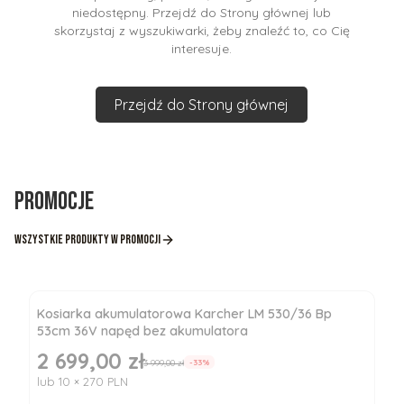
niedostępny. Przejdź do Strony głównej lub
skorzystaj z wyszukiwarki, żeby znaleźć to, co Cię
interesuje.
Przejdź do Strony głównej
Promocje
Wszystkie produkty w promocji
Kosiarka akumulatorowa Karcher LM 530/36 Bp
53cm 36V napęd bez akumulatora
2 699,00 zł
Cena promocyjna
3 999,00 zł
-33%
lub 10 × 270 PLN