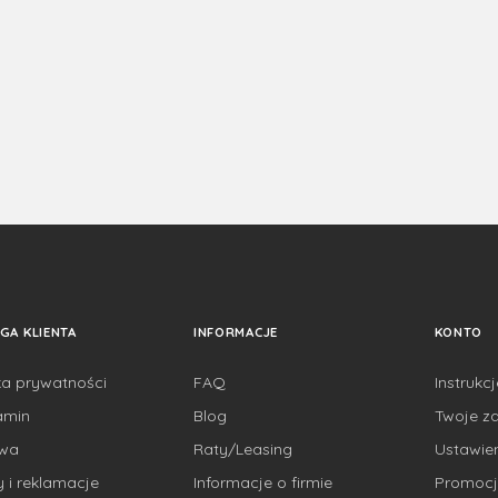
GA KLIENTA
INFORMACJE
KONTO
ka prywatności
FAQ
Instrukc
amin
Blog
Twoje z
awa
Raty/Leasing
Ustawie
 i reklamacje
Informacje o firmie
Promocj