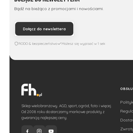
Bądź na bieżąco z promocjami i nowościami.
Dołącz do newslettera
RODO & bezpieczeństwo
Możesz się wypisać w 1 sek
OBSŁU
Polity
Sklep wielobranżowy. AGD, sport, ogród, foto i więcej.
Regul
Od 2008 roku dostarczamy markowe produkty z
gwarancją najlepszej ceny.
Dost
Zwroty