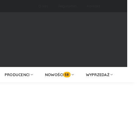
O nas
Regulamin
Kontakt
ZALOGUJ /
KONTAKT
ZAREJESTRUJ
PRODUCENCI
NOWOŚCI
WYPRZEDAŻ
58