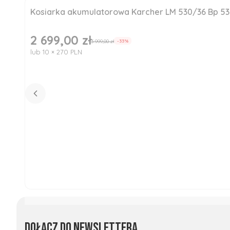
Kosiarka akumulatorowa Karcher LM 530/36 Bp 5
Okazja
Nowość
2 699,00 zł
Cena promocyjna
3 999,00 zł
-33%
lub 10 × 270 PLN
Dołącz do newslettera