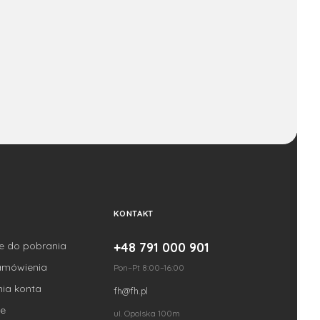
KONTAKT
je do pobrania
+48 791 000 901
amówienia
Pon–Pt 8:00–16:00
nia konta
fh@fh.pl
e
ul. Opolska 100m