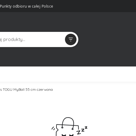
Punkty odbioru w całej Polsce
nes TOGU MyBall 55 cm czerwona