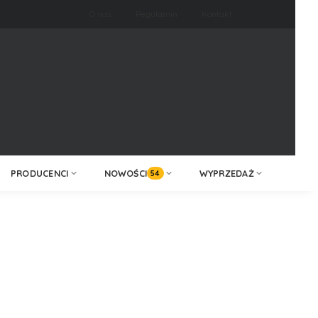
O nas
Regulamin
Kontakt
ZALOGUJ /
KONTAKT
ZAREJESTRUJ
PRODUCENCI
NOWOŚCI
WYPRZEDAŻ
54