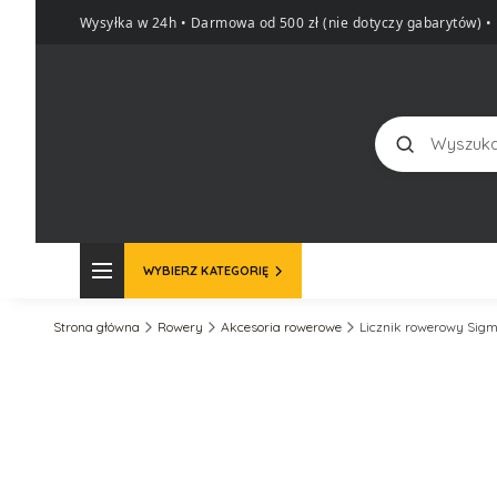
Wysyłka w 24h • Darmowa od 500 zł (nie dotyczy gabarytów)
•
Szukaj
WYBIERZ KATEGORIĘ
Strona główna
Rowery
Akcesoria rowerowe
Licznik rowerowy Sig