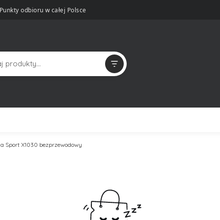
Punkty odbioru w całej Polsce
ma Sport X1030 bezprzewodowy