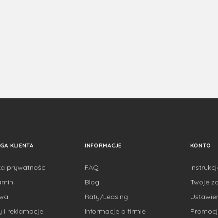
GA KLIENTA
INFORMACJE
KONTO
ka prywatności
FAQ
Instrukc
amin
Blog
Twoje z
awa
Raty/Leasing
Ustawie
 i reklamacje
Informacje o firmie
Promocj