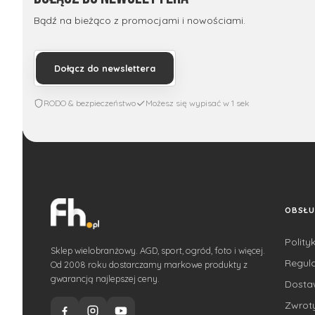
Bądź na bieżąco z promocjami i nowościami.
Dołącz do newslettera
RODO & bezpieczeństwo
Możesz się wypisać w 1 sek
OBSŁU
Polity
Sklep wielobranżowy. AGD, sport, ogród, foto i więcej.
Regul
Od 2008 roku dostarczamy markowe produkty z
gwarancją najlepszej ceny.
Dost
Zwroty