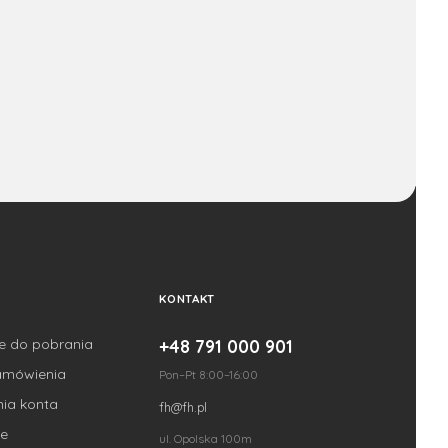
KONTAKT
je do pobrania
+48 791 000 901
amówienia
Pon–Pt 8:00–16:00
nia konta
fh@fh.pl
e
ul. Opolska 100m