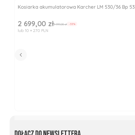
Kosiarka akumulatorowa Karcher LM 530/36 Bp 5
Okazja
Nowość
2 699,00 zł
Cena promocyjna
3 999,00 zł
-33%
lub 10 × 270 PLN
Dołącz do newslettera