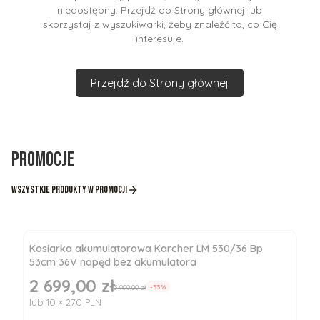
niedostępny. Przejdź do Strony głównej lub
skorzystaj z wyszukiwarki, żeby znaleźć to, co Cię
interesuje.
Przejdź do Strony głównej
Promocje
Wszystkie produkty w promocji
Kosiarka akumulatorowa Karcher LM 530/36 Bp
53cm 36V napęd bez akumulatora
2 699,00 zł
Cena promocyjna
3 999,00 zł
-33%
lub 10 × 270 PLN