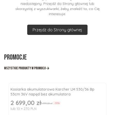
niedostępny. Przejdź do Strony głównej lub
skorzystaj z wyszukiwarki, żeby znaleźć to, co Cię
interesuje.
Przejdź do Strony głównej
Promocje
Wszystkie produkty w promocji
Kosiarka akumulatorowa Karcher LM 530/36 Bp
53cm 36V napęd bez akumulatora
2 699,00 zł
Cena promocyjna
3 999,00 zł
-33%
lub 10 × 270 PLN