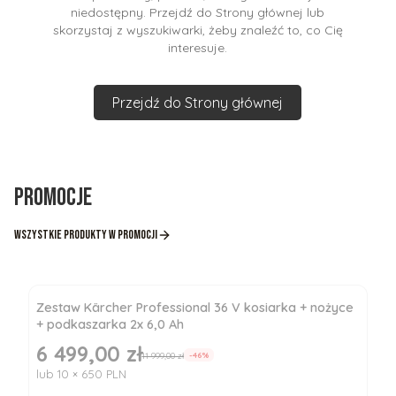
niedostępny. Przejdź do Strony głównej lub
skorzystaj z wyszukiwarki, żeby znaleźć to, co Cię
interesuje.
Przejdź do Strony głównej
Promocje
Wszystkie produkty w promocji
Zestaw Kärcher Professional 36 V kosiarka + nożyce
+ podkaszarka 2x 6,0 Ah
6 499,00 zł
Cena promocyjna
11 999,00 zł
-46%
lub 10 × 650 PLN