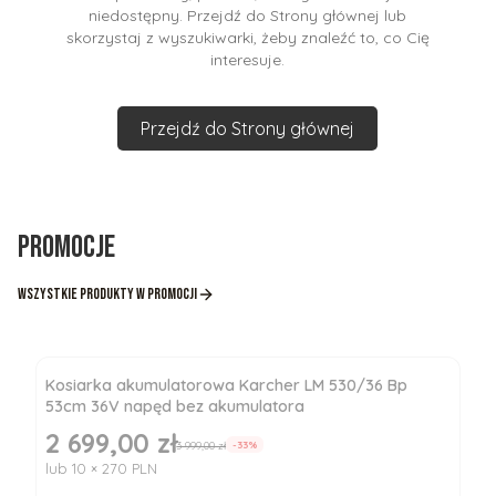
niedostępny. Przejdź do Strony głównej lub
skorzystaj z wyszukiwarki, żeby znaleźć to, co Cię
interesuje.
Przejdź do Strony głównej
Promocje
Wszystkie produkty w promocji
Kosiarka akumulatorowa Karcher LM 530/36 Bp
53cm 36V napęd bez akumulatora
2 699,00 zł
Cena promocyjna
3 999,00 zł
-33%
lub 10 × 270 PLN