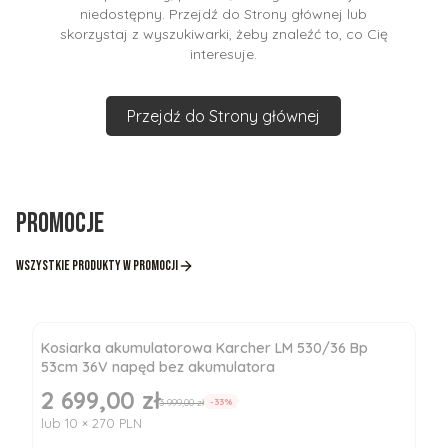
niedostępny. Przejdź do Strony głównej lub
skorzystaj z wyszukiwarki, żeby znaleźć to, co Cię
interesuje.
Przejdź do Strony głównej
Promocje
Wszystkie produkty w promocji
Kosiarka akumulatorowa Karcher LM 530/36 Bp
53cm 36V napęd bez akumulatora
2 699,00 zł
Cena promocyjna
3 999,00 zł
-33%
lub 10 × 270 PLN