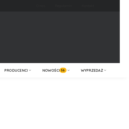
O nas
Regulamin
Kontakt
ZALOGUJ /
KONTAKT
ZAREJESTRUJ
PRODUCENCI
NOWOŚCI
WYPRZEDAŻ
56