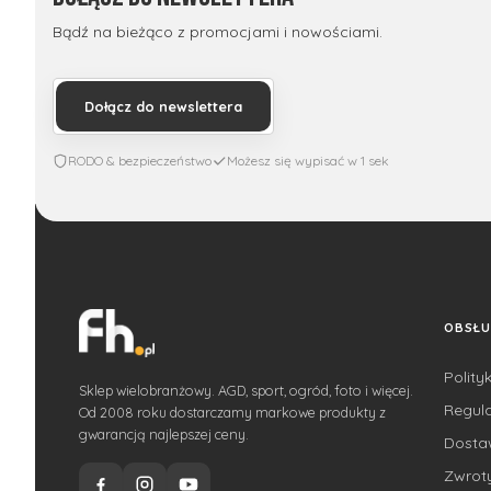
Bądź na bieżąco z promocjami i nowościami.
Dołącz do newslettera
RODO & bezpieczeństwo
Możesz się wypisać w 1 sek
OBSŁU
Polity
Sklep wielobranżowy. AGD, sport, ogród, foto i więcej.
Regul
Od 2008 roku dostarczamy markowe produkty z
gwarancją najlepszej ceny.
Dost
Zwroty