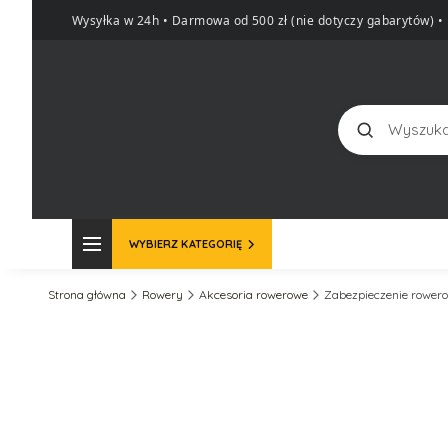
Wysyłka w 24h • Darmowa od 500 zł (nie dotyczy gabarytów)
•
Szukaj
WYBIERZ KATEGORIĘ
Strona główna
Rowery
Akcesoria rowerowe
Zabezpieczenie rower