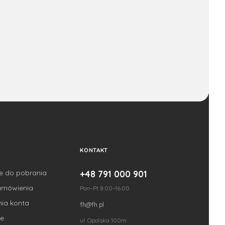
KONTAKT
je do pobrania
+48 791 000 901
amówienia
Pon–Pt 8:00–16:00
nia konta
fh@fh.pl
e
ul. Opolska 100m