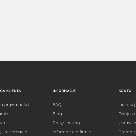
GA KLIENTA
INFORMACJE
KONTO
ka prywatności
FAQ
Instrukc
amin
Blog
Twoje z
awa
Raty/Leasing
Ustawie
 i reklamacje
Informacje o firmie
Promocj