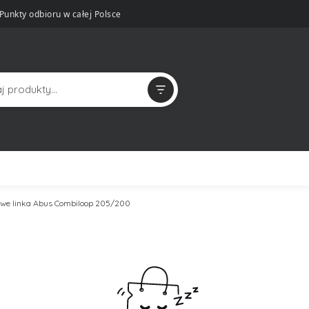
Punkty odbioru w całej Polsce
owe linka Abus Combiloop 205/200