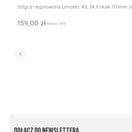
Sztyca regulowana Limotec A1L 34,9 skok 170mm
Okazja
Nowość
159,00 zł
Cena promocyjna
449,00 zł
-65%
Dołącz do newslettera