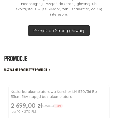
niedostępny. Przejdź do Strony głównej lub
skorzystaj z wyszukiwarki, żeby znaleźć to, co Cię
interesuje.
Przejdź do Strony głównej
Promocje
Wszystkie produkty w promocji
Kosiarka akumulatorowa Karcher LM 530/36 Bp
53cm 36V napęd bez akumulatora
2 699,00 zł
Cena promocyjna
3 999,00 zł
-33%
lub 10 × 270 PLN