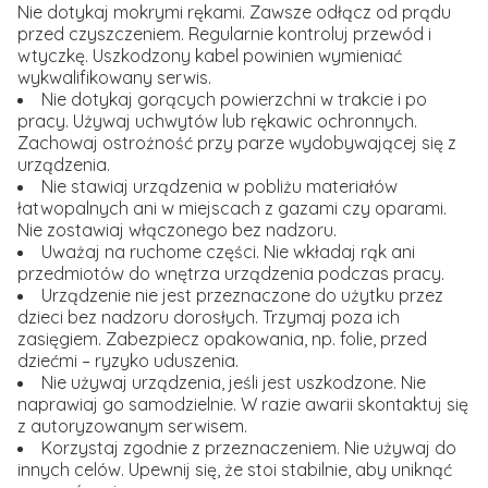
Nie dotykaj mokrymi rękami. Zawsze odłącz od prądu
przed czyszczeniem. Regularnie kontroluj przewód i
wtyczkę. Uszkodzony kabel powinien wymieniać
wykwalifikowany serwis.
Nie dotykaj gorących powierzchni w trakcie i po
pracy. Używaj uchwytów lub rękawic ochronnych.
Zachowaj ostrożność przy parze wydobywającej się z
urządzenia.
Nie stawiaj urządzenia w pobliżu materiałów
łatwopalnych ani w miejscach z gazami czy oparami.
Nie zostawiaj włączonego bez nadzoru.
Uważaj na ruchome części. Nie wkładaj rąk ani
przedmiotów do wnętrza urządzenia podczas pracy.
Urządzenie nie jest przeznaczone do użytku przez
dzieci bez nadzoru dorosłych. Trzymaj poza ich
zasięgiem. Zabezpiecz opakowania, np. folie, przed
dziećmi – ryzyko uduszenia.
Nie używaj urządzenia, jeśli jest uszkodzone. Nie
naprawiaj go samodzielnie. W razie awarii skontaktuj się
z autoryzowanym serwisem.
Korzystaj zgodnie z przeznaczeniem. Nie używaj do
innych celów. Upewnij się, że stoi stabilnie, aby uniknąć