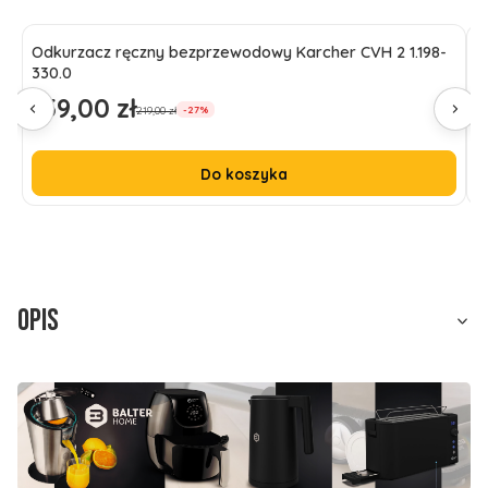
Odkurzacz ręczny bezprzewodowy Karcher CVH 2 1.198-
F
330.0
A
159,00 zł
9
Cena promocyjna
C
219,00 zł
-27%
Do koszyka
Opis