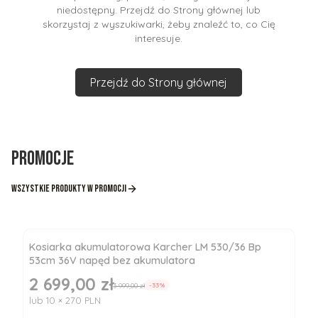
niedostępny. Przejdź do Strony głównej lub
skorzystaj z wyszukiwarki, żeby znaleźć to, co Cię
interesuje.
Przejdź do Strony głównej
Promocje
Wszystkie produkty w promocji
Kosiarka akumulatorowa Karcher LM 530/36 Bp
53cm 36V napęd bez akumulatora
2 699,00 zł
Cena promocyjna
3 999,00 zł
-33%
lub 10 × 270 PLN