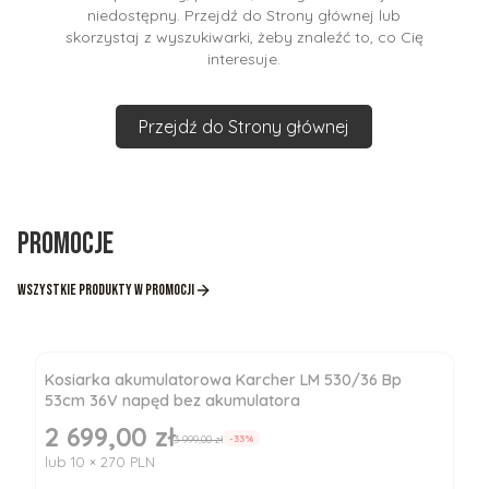
niedostępny. Przejdź do Strony głównej lub
skorzystaj z wyszukiwarki, żeby znaleźć to, co Cię
interesuje.
Przejdź do Strony głównej
Promocje
Wszystkie produkty w promocji
Kosiarka akumulatorowa Karcher LM 530/36 Bp
53cm 36V napęd bez akumulatora
2 699,00 zł
Cena promocyjna
3 999,00 zł
-33%
lub 10 × 270 PLN