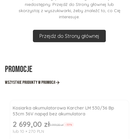
niedostępny. Przejdź do Strony głównej lub
skorzystaj z wyszukiwarki, żeby znaleźć to, co Cię
interesuje.
Przejdź do Strony głównej
Promocje
Wszystkie produkty w promocji
Kosiarka akumulatorowa Karcher LM 530/36 Bp
53cm 36V napęd bez akumulatora
2 699,00 zł
Cena promocyjna
3 999,00 zł
-33%
lub 10 × 270 PLN