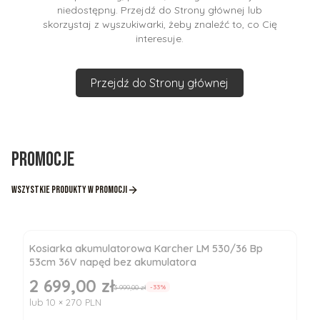
niedostępny. Przejdź do Strony głównej lub
skorzystaj z wyszukiwarki, żeby znaleźć to, co Cię
interesuje.
Przejdź do Strony głównej
Promocje
Wszystkie produkty w promocji
Kosiarka akumulatorowa Karcher LM 530/36 Bp
53cm 36V napęd bez akumulatora
2 699,00 zł
Cena promocyjna
3 999,00 zł
-33%
lub 10 × 270 PLN